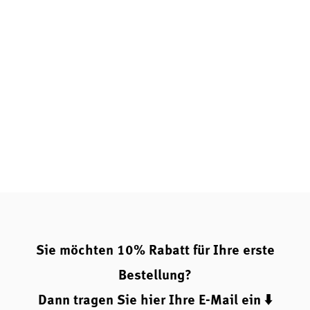
Das Produkt ist vegan, glutenfrei und besonders
gut verträglich – ideal für gesundheitsbewusste
Menschen mit höchsten Ansprüchen an Reinheit
und Qualität.
Wirkmechanismus: Warum Jod und Tyrosin gemeinsam
sinnvoll sind
Die Synthese der Schilddrüsenhormone erfolgt unter
Beteiligung von Jod. L-Tyrosin ist ein natürlicher
Bestandteil des menschlichen Stoffwechsels.
Qualitätsmerkmale und Besonderheiten von Pure
Encapsulation
Pure Encapsulation steht für höchste Produktqualität,
Reinheit und Transparenz.
Jod und Tyrosin | Pure
wird
nach strengen Qualitätsstandards hergestellt und ist frei
von unnötigen Zusatzstoffen, Allergenen und künstlichen
Farbstoffen. Die vegane Kapselhülle und die sorgfältige
Sie möchten 10% Rabatt für Ihre erste
Auswahl der Rohstoffe machen das Produkt besonders
Bestellung?
verträglich.
Dann tragen Sie hier Ihre E-Mail ein ⬇️
Fazit: Jod und Tyrosin | Pure – Für eine starke