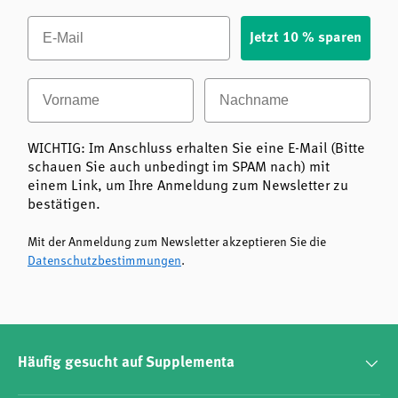
Schilddrüse im Alltag
Email
Jetzt 10 % sparen
Mit
Jod und Tyrosin | Pure
von Pure Encapsulation erhalten
Sie eine Nahrungsergänzung, die gezielt die Schilddrüse
und den Energiestoffwechsel unterstützt. Dank der hohen
Vorname
Nachname
Qualität und Verträglichkeit ist dieses Produkt eine
ausgezeichnete Wahl für alle, die Wert auf Gesundheit und
Lebensqualität legen.
WICHTIG: Im Anschluss erhalten Sie eine E-Mail (Bitte
schauen Sie auch unbedingt im SPAM nach) mit
einem Link, um Ihre Anmeldung zum Newsletter zu
bestätigen.
Mit der Anmeldung zum Newsletter akzeptieren Sie die
Datenschutzbestimmungen
.
Häufig gesucht auf Supplementa