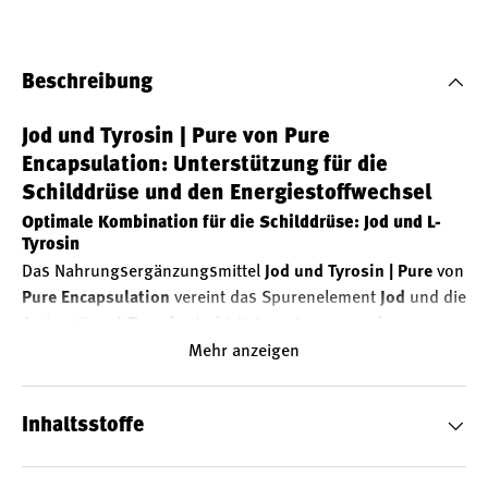
Beschreibung
Jod und Tyrosin | Pure von Pure
Encapsulation: Unterstützung für die
Schilddrüse und den Energiestoffwechsel
Optimale Kombination für die Schilddrüse: Jod und L-
Tyrosin
Das Nahrungsergänzungsmittel
Jod und Tyrosin | Pure
von
Pure Encapsulation
vereint das Spurenelement
Jod
und die
Aminosäure
L-Tyrosin
. Jod trägt zu einer normalen
Produktion von Schilddrüsenhormonen und zu einer
Mehr anzeigen
normalen Schilddrüsenfunktion bei. L-Tyrosin ist ein
natürlicher Bestandteil des menschlichen Stoffwechsels.
Inhaltsstoffe
Wissenschaftlich belegter Nutzen von Jod
Jod
ist ein lebensnotwendiges Spurenelement für die