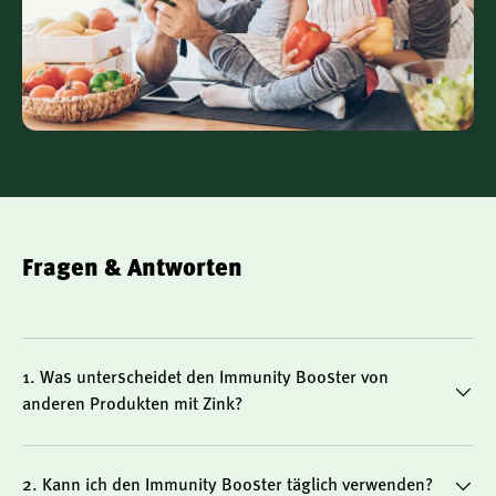
Funktion des Immunsystems bei. Es leistet darüber hinaus
einen Beitrag zum Schutz der Zellen vor oxidativem Stress.
Besonders in Zeiten erhöhter Belastung kann eine gezielte
Versorgung mit Zink sinnvoll sein.
Vorteile des Immunity Boosters auf einen
Blick
Gezielte Kombination aus Pflanzenextrakten und
Fragen & Antworten
Zink
Mit Königskerze, Thymian und Holunderbeeren –
traditionell bewährte Pflanzenstoffe
1. Was unterscheidet den Immunity Booster von
Zink trägt zur normalen Funktion des
anderen Produkten mit Zink?
Immunsystems bei
Alkoholfrei, vegan, glutenfrei, ohne Gentechnik
Auf Glycerinbasis – gewonnen aus Bio-Leinsamen
2. Kann ich den Immunity Booster täglich verwenden?