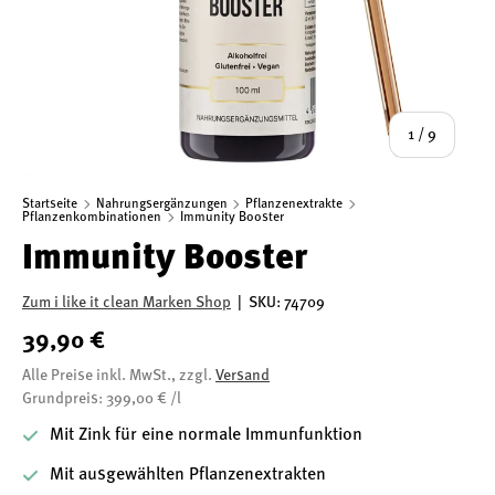
von
1
/
9
Startseite
Nahrungsergänzungen
Pflanzenextrakte
Pflanzenkombinationen
Immunity Booster
Immunity Booster
Zum i like it clean Marken Shop
|
SKU:
74709
39,90 €
Alle Preise inkl. MwSt., zzgl.
Versand
Grundpreis: 399,00 € /l
Mit Zink für eine normale Immunfunktion
Mit ausgewählten Pflanzenextrakten