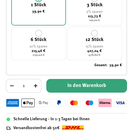
1 Stück
3 Stück
39,90 €
5% sparen
113,73 €
119,70 €
6 Stück
12 Stück
10% sparen
15% sparen
215,46 €
407,04 €
239,40 €
478,80 €
Gesamt
:
39,90 €
Anzahl
In den Warenkorb
-
+
Schnelle Lieferung - In 1-3 Tagen bei Ihnen
Versandkostenfrei ab 50€