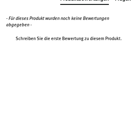
bewusst ihre Ernährung ergänzen und dabei auf bewährte
Pflanzenextrakte und Zink setzen möchten – seriös,
durchdacht und alltagstauglich formuliert.
- Für dieses Produkt wurden noch keine Bewertungen
abgegeben -
Schreiben Sie die erste Bewertung zu diesem Produkt.