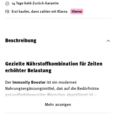
14 Tage Geld-Zurück-Garantie
Erst kaufen, dann zahlen mit Klarna
Beschreibung
Gezielte Nährstoffkombination für Zeiten
erhöhter Belastung
Der
Immunity Booster
ist ein modernes
Nahrungsergänzungsmittel, das auf die Bedürfnisse
gesundheitsbewusster Menschen abgestimmt ist –
insbesondere in Phasen, in denen das Immunsystem
Mehr anzeigen
besonders gefordert ist. Mit einer sorgfältig abgestimmten
Kombination aus pflanzlichen Extrakten und dem