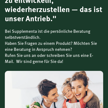
zu entwickeln,
mitteleuropäischen Ernährungskultur und erfreuen sich
vor allem in der kalten Jahreszeit großer Beliebtheit. Sie
wiederherzustellen — das ist
liefern natürliche Pflanzenstoffe, die in Kombination mit
unser Antrieb."
einer vitalstoffreichen Ernährung besonders geschätzt
werden.
Bei Supplementa ist die persönliche Beratung
selbstverständlich.
Thymian-Blattextrakt – würzig, aromatisch, bewährt
Haben Sie Fragen zu einem Produkt? Möchten Sie
Der Thymian (Thymus vulgaris) ist nicht nur als
eine Beratung in Anspruch nehmen?
Küchengewürz bekannt, sondern auch als pflanzliche Zutat
Rufen Sie uns an oder schreiben Sie uns eine E-
mit Tradition. Seine ätherischen Öle und weiteren
Inhaltsstoffe wurden über Generationen hinweg in
Mail. Wir sind gerne für Sie da!
wohltuenden Anwendungen geschätzt. Im Immunity
Booster liegt er in extrahierter Form vor – konzentriert und
standardisiert.
Zink – ein Beitrag zur normalen Funktion des
Immunsystems
Zink ist ein lebensnotwendiges Spurenelement und trägt
gemäß der EU-Verordnung Nr. 432/2012 zur normalen