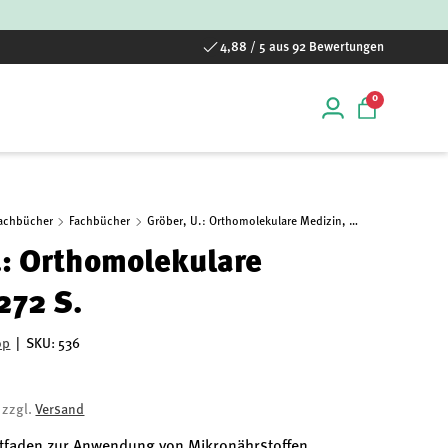
4,88 / 5 aus 92 Bewertungen
0 Artikel
0
Einloggen
Einkaufstas
Fachbücher
Fachbücher
Gröber, U.: Orthomolekulare Medizin, 272 S.
.: Orthomolekulare
272 S.
op
|
SKU:
536
, zzgl.
Versand
tfaden zur Anwendung von Mikronährstoffen