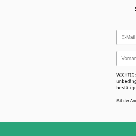
Email
Vornam
WICHTIG:
unbeding
bestätig
Mit der A