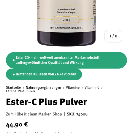
von
1
/
8
Ester-C® – ein weltweit anerkannter Markenrohstoff
außergewöhnlicher Qualität und Wirkung
Hinter den Kulissen von i like it clean
Startseite
Nahrungsergänzungen
Vitamine
Vitamin C
Ester-C Plus Pulver
Ester-C Plus Pulver
Zum i like it clean Marken Shop
|
SKU:
74008
44,90 €