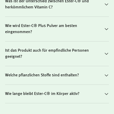
Was ist der Unterschied zwischen Ester-C® und
wissenschaftlich anerkannt:
herkömmlichem Vitamin C?
Trägt zu einer normalen Funktion des
Immunsystems bei – auch nach intensiver
körperlicher Belastung
Wie wird Ester-C® Plus Pulver am besten
eingenommen?
Unterstützt die normale Bildung von Kollagen, z. B.
für Haut, Blutgefäße und Knochen
Hilft, die Zellen vor oxidativem Stress zu schützen
Ist das Produkt auch für empfindliche Personen
Reduziert Müdigkeit und Ermüdung
geeignet?
Fördert einen normalen Energiestoffwechsel
Besonders geeignet für…
Welche pflanzlichen Stoffe sind enthalten?
Ester-C® Plus Pulver
ist besonders geeignet für
Menschen, die eine gut verträgliche, magenfreundliche
und effektive Form von Vitamin C suchen. Ideal auch für:
Wie lange bleibt Ester-C® im Körper aktiv?
aktive Menschen mit erhöhtem Mikronährstoffbedarf
Ernährungsbewusste, die synthetische Zusätze