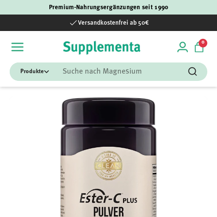
Premium-Nahrungsergänzungen seit 1990
Direkt zum Inhalt
Versandkostenfrei ab 50€
0 Art
0
Einloggen
Einka
Suchen
Suchen