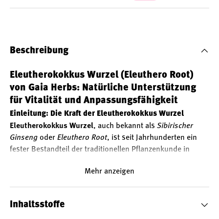
Beschreibung
Eleutherokokkus Wurzel (Eleuthero Root)
von Gaia Herbs: Natürliche Unterstützung
für Vitalität und Anpassungsfähigkeit
Einleitung: Die Kraft der Eleutherokokkus Wurzel
Eleutherokokkus Wurzel
, auch bekannt als
Sibirischer
Ginseng
oder
Eleuthero Root
, ist seit Jahrhunderten ein
fester Bestandteil der traditionellen Pflanzenkunde in
Asien und Russland. Die Wurzel des Eleutherococcus
Mehr anzeigen
senticosus wird traditionell verwendet. Das hochwertige
Produkt von
Gaia Herbs
liefert 277 mg reinen
Eleutherokokkus-Extrakt pro Kapsel in einer innovativen,
Inhaltsstoffe
veganen Phyto-Caps-Formulierung.