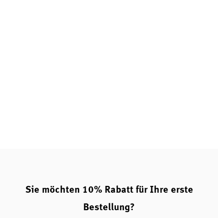
Frei von künstlichen Zusatzstoffen, vegan und
glutenfrei
Hinweis: Aussagen zu Eleutherokokkus beruhen auf
traditionellen Anwendungen.
Fazit: Eleutherokokkus Wurzel – Tradition trifft moderne
Qualität
Mit der
Eleutherokokkus Wurzel (Eleuthero Root) von
Gaia Herbs
erhalten Sie ein hochwertiges
Nahrungsergänzungsmittel, das die Kraft der Natur mit
moderner Extraktionstechnologie verbindet. Die
einzigartige Kombination aus traditionellem Wissen und
wissenschaftlicher Sorgfalt macht dieses Produkt zu einer
ausgezeichneten Wahl für alle, die ihre Widerstandskraft
und ihr Wohlbefinden auf natürliche Weise unterstützen
möchten.
Sie möchten 10% Rabatt für Ihre erste
Bestellung?