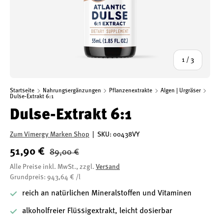
von
1
/
3
Startseite
Nahrungsergänzungen
Pflanzenextrakte
Algen | Urgräser
Dulse-Extrakt 6:1
Dulse-Extrakt 6:1
Zum Vimergy Marken Shop
|
SKU:
00438VY
51,90 €
89,00 €
Alle Preise inkl. MwSt., zzgl.
Versand
Grundpreis: 943,64 € /l
reich an natürlichen Mineralstoffen und Vitaminen
alkoholfreier Flüssigextrakt, leicht dosierbar