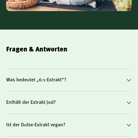
Ohne künstliche Zusatzstoffe
Für wen ist der Dulse-Extrakt geeignet?
Für Erwachsene, die ihre Ernährung um natürliche
Fragen & Antworten
Pflanzenextrakte ergänzen möchten
Für Anwender, die alkoholfreie und vegane
Nahrungsergänzungen bevorzugen
Was bedeutet „6:1-Extrakt“?
Für Menschen, die eine jodhaltige Pflanze bewusst
in ihre Ernährung integrieren möchten – nach
individueller Rücksprache mit Fachpersonal
Enthält der Extrakt Jod?
Ist der Dulse-Extrakt vegan?