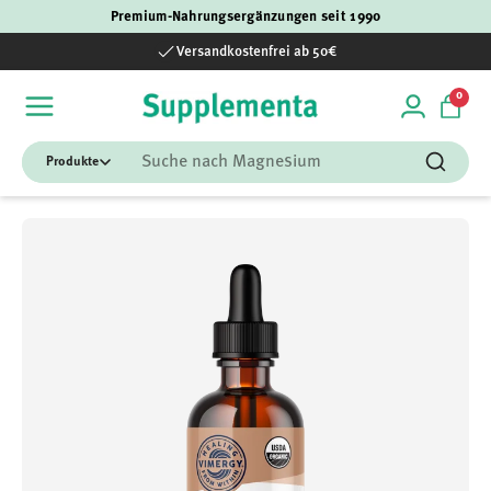
Premium-Nahrungsergänzungen seit 1990
Direkt zum Inhalt
Versandkostenfrei ab 50€
0 Art
0
Einloggen
Einka
Suchen
Suchen