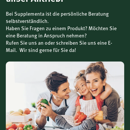
Anwendung.
Bei Supplementa ist die persönliche Beratung
selbstverständlich.
Sanft verarbeitet & einfach dosierbar
Haben Sie Fragen zu einem Produkt? Möchten Sie
Das 6:1-Konzentrationsverfahren bedeutet, dass aus 6
eine Beratung in Anspruch nehmen?
Teilen getrockneter Alge 1 Teil Extrakt gewonnen wird. Eine
Rufen Sie uns an oder schreiben Sie uns eine E-
Portion von 1 ml (ca. 27–33 Tropfen) entspricht damit 1050
Mail. Wir sind gerne für Sie da!
mg getrockneter Dulse. Der Extrakt kann pur, in Wasser
oder in Säften eingenommen werden.
Besondere Merkmale im Überblick
6:1-Extrakt aus Atlantik-Dulse (
Palmaria palmata
)
175 mg Extrakt = 1050 mg getrocknete Alge pro
Tagesportion
Alkoholfrei, vegan, glutenfrei
Mit Bio-Glycerin aus Leinsamen