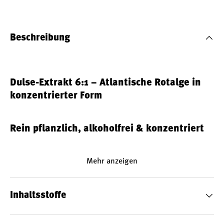
Beschreibung
Dulse-Extrakt 6:1 – Atlantische Rotalge in
konzentrierter Form
Rein pflanzlich, alkoholfrei & konzentriert
Mit dem Dulse-Extrakt 6:1 bietet Vimergy eine hochwertige
Mehr anzeigen
Ergänzung auf Basis der atlantischen Rotalge
Palmaria
palmata
, besser bekannt als Dulse oder Lappentang. Der
alkoholfreie Flüssigextrakt liefert 175 mg Dulseextrakt pro
Inhaltsstoffe
Tagesportion – dies entspricht 1050 mg getrockneter Alge
im 6:1-Verhältnis. Die flüssige Formulierung ist angenehm
im Geschmack, einfach dosierbar und vegan, glutenfrei