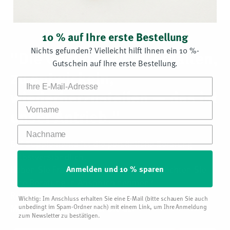
Muskelkraft und -typisierung
(Schnell-/Langsamfasern, Hypertrophie)
Herz-Lungen-Kapazität
10 % auf Ihre erste Bestellung
Trainingsanpassung und Erholung
Nichts gefunden? Vielleicht hilft Ihnen ein 10 %-
"Die Gesundheit zu erhalten,
Gutschein auf Ihre erste Bestellung.
Muskelstoffwechsel und oxidative Belastung
zu entwickeln,
Strukturelle Integrität von Sehnen und Bindegewebe
wiederherzustellen — das ist
Vorname
unser Antrieb."
Zielgruppen und Vorteile
Nachname
Geeignet für Freizeit- wie Hochleistungssportler
Bei Supplementa ist die persönliche Beratung
Optimale Trainingsplanung auf Basis genetischer
selbstverständlich.
Stärken
Anmelden und 10 % sparen
Haben Sie Fragen zu einem Produkt? Möchten Sie
Reduktion von Verletzungsrisiken
eine Beratung in Anspruch nehmen?
Rufen Sie uns an oder schreiben Sie uns eine E-
Optimierte Regenerationsstrategien
Wichtig: Im Anschluss erhalten Sie eine E-Mail (bitte schauen Sie auch
Mail. Wir sind gerne für Sie da!
unbedingt im Spam-Ordner nach) mit einem Link, um Ihre Anmeldung
zum Newsletter zu bestätigen.
Das Testkit enthält alles für die Probenentnahme sowie