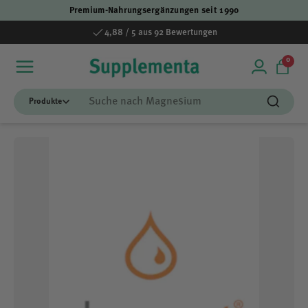
Premium-Nahrungsergänzungen seit 1990
Direkt zum Inhalt
4,88 / 5 aus 92 Bewertungen
0 Art
0
Einloggen
Einka
Suchen
Suchen