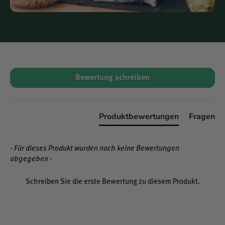
sowohl zu aktiven als auch zu regenerativen
Lebensphasen.
Reinheit, Qualität und Verantwortung
Das D-Ribose Pulver von Klaire Labs erfüllt höchste
Qualitätsanforderungen. Es ist:
New content loaded
vegan
Bewertung schreiben
frei von Gentechnik
ohne Hilfs- oder Zusatzstoffe
Produktbewertungen
Fragen
Die Herstellung erfolgt unter strengen Kontrollen, um eine
gleichbleibend hohe Reinheit und Wirksamkeit
- Für dieses Produkt wurden noch keine Bewertungen
sicherzustellen. Die Verpackungseinheit von 300 g bietet
abgegeben -
eine praktische und ergiebige Ergänzung für den täglichen
Gebrauch.
Schreiben Sie die erste Bewertung zu diesem Produkt.