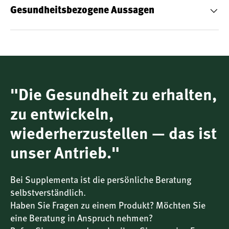
Nahrungsergänzungsmitteln kann sie in konzentrierter
Gesundheitsbezogene Aussagen
Form ergänzt werden – wie in Butyri Plex, das pro Kapsel
600 mg Buttersäure liefert.
"Die Gesundheit zu erhalten,
Moderne Rezeptur mit MCT-Öl
zu entwickeln,
Zur Stabilisierung wird Natriumbutyrat in Kombination mit
wiederherzustellen — das ist
MCT-Öl aus Kokosnuss verarbeitet. Die Kapselhülle
unser Antrieb."
besteht aus pflanzlicher Cellulose (HPMC), sodass das
Produkt auch für Veganer geeignet ist.
Bei Supplementa ist die persönliche Beratung
selbstverständlich.
Haben Sie Fragen zu einem Produkt? Möchten Sie
eine Beratung in Anspruch nehmen?