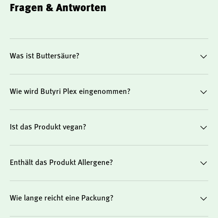
Produkthighlights im Überblick
Fragen & Antworten
600 mg Buttersäure pro Kapsel (aus 750 mg
Was ist Buttersäure?
Natriumbutyrat)
Mit MCT-Öl aus Kokosnuss
Wie wird Butyri Plex eingenommen?
Vegan, glutenfrei, gentechnikfrei
Ist das Produkt vegan?
60 Kapseln – für 20 bis 60 Tage
Enthält das Produkt Allergene?
Hergestellt unter strengen Qualitätsstandards
Wie lange reicht eine Packung?