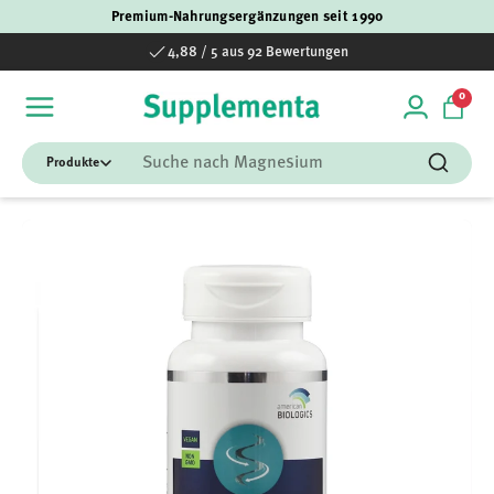
Premium-Nahrungsergänzungen seit 1990
Direkt zum Inhalt
4,88 / 5 aus 92 Bewertungen
0 Art
0
Einloggen
Einka
Suchen
Suchen