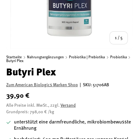
von
1
/
5
Startseite
Nahrungsergänzungen
Probiotika | Prebiotika
Probiotika
Butyri Plex
Butyri Plex
Zum American Biologics Marken Shop
|
SKU:
51706AB
39,90 €
Alle Preise inkl. MwSt., zzgl.
Versand
Grundpreis: 798,00 € /kg
unterstützt eine darmfreundliche, mikrobiombewusste
Ernährung