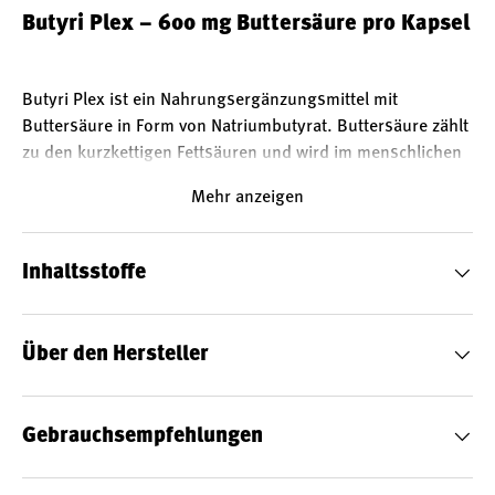
Butyri Plex – 600 mg Buttersäure pro Kapsel
Butyri Plex ist ein Nahrungsergänzungsmittel mit
Buttersäure in Form von Natriumbutyrat. Buttersäure zählt
zu den kurzkettigen Fettsäuren und wird im menschlichen
Darm bei der Fermentation pflanzlicher Ballaststoffe
Mehr anzeigen
gebildet. In Butyri Plex liegt die Verbindung als
Natriumsalz vor – eine stabile und gut dosierbare Form.
Inhaltsstoffe
Über den Hersteller
Buttersäure – Bestandteil der Ernährung
Gebrauchsempfehlungen
Buttersäure entsteht natürlicherweise bei der bakteriellen
Verwertung bestimmter Ballaststoffe im Dickdarm. In