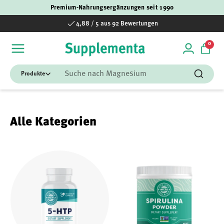
Premium-Nahrungsergänzungen seit 1990
Direkt zum Inhalt
4,88 / 5 aus 92 Bewertungen
0 Art
0
Einloggen
Einka
Suchen
Suchen
Alle Kategorien