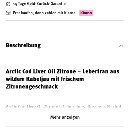
14 Tage Geld-Zurück-Garantie
Erst kaufen, dann zahlen mit Klarna
Beschreibung
Arctic Cod Liver Oil Zitrone – Lebertran aus
wildem Kabeljau mit frischem
Zitronengeschmack
Arctic Cod Liver Oil Zitrone ist ein reines, flüssiges Fischöl
aus 100 % wildem arktischem Kabeljau (Skrei) – mit einem
Mehr anzeigen
angenehm milden Zitronengeschmack. Es wird direkt aus
der frischen Leber des Fisches gewonnen und enthält