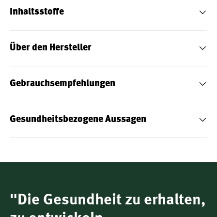
keine Zusätze anderer Fischöle. Damit ist es eine natürliche
Inhaltsstoffe
Quelle für Omega-3-Fettsäuren in ihrer ursprünglichen
Triglyzeridform.
Über den Hersteller
Gebrauchsempfehlungen
Omega-3-Fettsäuren aus Lebertran
Gesundheitsbezogene Aussagen
Ein Teelöffel (5 ml) liefert insgesamt 1.060 mg Omega-3-
Fettsäuren – davon 340 mg EPA (Eicosapentaensäure) und
510 mg DHA (Docosahexaensäure) sowie weitere
langkettige Omega-3-Fettsäuren. Diese Mengen leisten
einen Beitrag zu wichtigen Körperfunktionen:
"Die Gesundheit zu erhalten,
EPA und DHA tragen zur normalen Herzfunktion bei