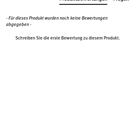
1.060 mg Omega-3 pro 5 ml
- Für dieses Produkt wurden noch keine Bewertungen
abgegeben -
340 mg EPA + 510 mg DHA in natürlicher
Schreiben Sie die erste Bewertung zu diesem Produkt.
Triglyzeridform
Mit natürlichem Zitronenaroma
Ohne künstliche Zusätze, glutenfrei
237 ml Flasche – ausreichend für rund 47 Tage