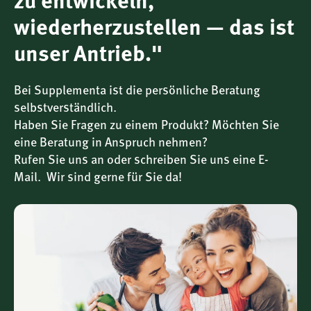
zu entwickeln,
(bei einer täglichen Aufnahme von 250 mg
wiederherzustellen — das ist
EPA+DHA).
unser Antrieb."
DHA trägt zur Erhaltung einer normalen
Gehirnfunktion bei (bei einer täglichen Aufnahme
Bei Supplementa ist die persönliche Beratung
von 250 mg DHA).
selbstverständlich.
Haben Sie Fragen zu einem Produkt? Möchten Sie
eine Beratung in Anspruch nehmen?
DHA trägt zur Erhaltung einer normalen Sehkraft bei
Rufen Sie uns an oder schreiben Sie uns eine E-
(bei einer täglichen Aufnahme von 250 mg DHA).
Mail. Wir sind gerne für Sie da!
Zusätzlich sind von Natur aus geringe Mengen Vitamin A
(bis zu 13 % NRV) und Vitamin D (unter 4 % NRV)
enthalten.