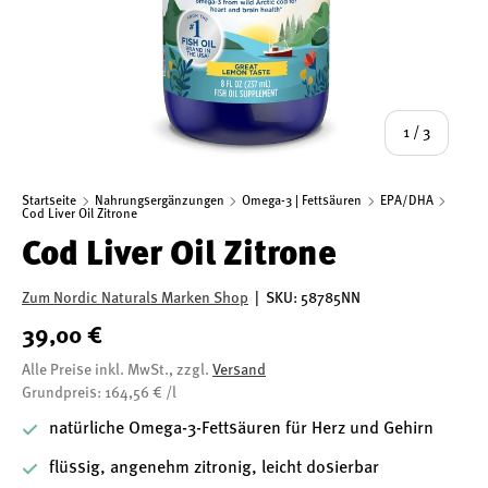
von
1
/
3
Startseite
Nahrungsergänzungen
Omega-3 | Fettsäuren
EPA/DHA
Cod Liver Oil Zitrone
Cod Liver Oil Zitrone
Zum Nordic Naturals Marken Shop
|
SKU:
58785NN
39,00 €
Alle Preise inkl. MwSt., zzgl.
Versand
Grundpreis: 164,56 € /l
natürliche Omega-3-Fettsäuren für Herz und Gehirn
flüssig, angenehm zitronig, leicht dosierbar