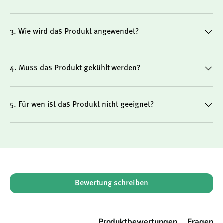
Fettsäuren ergänzen möchten
3. Wie wird das Produkt angewendet?
Für Personen, die eine aromatisierte Alternative zu
klassischem Lebertran bevorzugen
4. Muss das Produkt gekühlt werden?
Für Menschen, die Wert auf Reinheit, Nachhaltigkeit und
hochwertige Rohstoffe legen
5. Für wen ist das Produkt nicht geeignet?
Hinweis:
Nicht geeignet bei Jodallergie, bei Einnahme von
Blutgerinnungshemmern oder vor Operationen.
New content loaded
Bewertung schreiben
Produkthighlights im Überblick
Produktbewertungen
Fragen