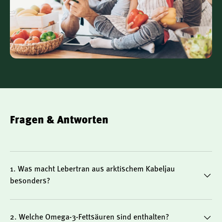
Ohne künstliche Zusätze – mit natürlichen
Antioxidantien stabilisiert
Für Stabilität und Frische sorgen RRR-Alpha-Tocopherol
(natürliches Vitamin E) sowie Rosmarinextrakt. Das
Produkt kommt ohne künstliche Konservierungsstoffe
oder Süßstoffe aus. Das natürliche Zitronenaroma sorgt
für einen angenehmen Geschmack.
Fragen & Antworten
1. Was macht Lebertran aus arktischem Kabeljau
Für wen eignet sich Arctic Cod Liver Oil
besonders?
Zitrone?
2. Welche Omega-3-Fettsäuren sind enthalten?
Für Erwachsene, die ihre Ernährung gezielt mit Omega-3-