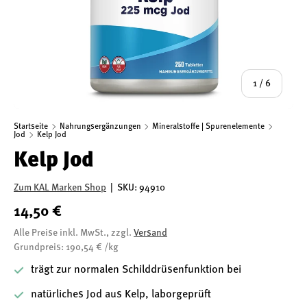
von
1
/
6
Startseite
Nahrungsergänzungen
Mineralstoffe | Spurenelemente
Jod
Kelp Jod
Kelp Jod
Zum KAL Marken Shop
|
SKU:
94910
14,50 €
Alle Preise inkl. MwSt., zzgl.
Versand
Grundpreis: 190,54 € /kg
trägt zur normalen Schilddrüsenfunktion bei
natürliches Jod aus Kelp, laborgeprüft