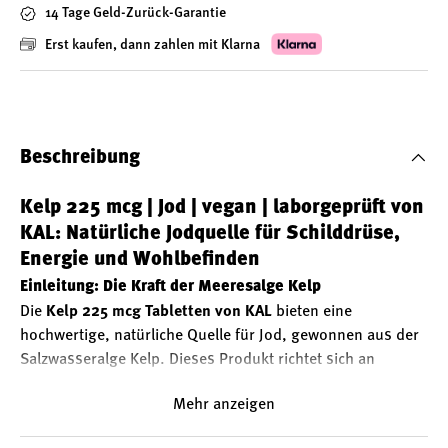
14 Tage Geld-Zurück-Garantie
Erst kaufen, dann zahlen mit Klarna
Beschreibung
Kelp 225 mcg | Jod | vegan | laborgeprüft von
KAL: Natürliche Jodquelle für Schilddrüse,
Energie und Wohlbefinden
Einleitung: Die Kraft der Meeresalge Kelp
Die
Kelp 225 mcg Tabletten von KAL
bieten eine
hochwertige, natürliche Quelle für Jod, gewonnen aus der
Salzwasseralge Kelp. Dieses Produkt richtet sich an
gesundheitsbewusste Menschen, die Wert auf eine
Mehr anzeigen
optimale Jodversorgung
legen und dabei auf
vegan
e,
laborgeprüfte
und
gentechnikfreie
Qualität achten. Kelp,