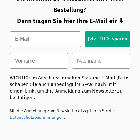
Kelp 225 mcg
eignet sich ideal für Personen, die ihre
Bestellung?
Jodversorgung
gezielt unterstützen möchten –
insbesondere bei einseitiger Ernährung oder in Regionen
Dann tragen Sie hier Ihre E-Mail ein ⬇️
mit jodarmen Böden. Auch Menschen, die Wert auf eine
Email
vegane, natürliche und laborgeprüfte Nahrungsergänzung
Jetzt 10 % sparen
legen, profitieren von diesem Produkt.
Für alle, die ihre Schilddrüse gezielt unterstützen
Vorname
Nachname
möchten
Bei vegetarischer oder veganer Ernährung
WICHTIG: Im Anschluss erhalten Sie eine E-Mail (Bitte
Für Menschen mit Interesse an natürlicher
schauen Sie auch unbedingt im SPAM nach) mit
Nahrungsergänzung
einem Link, um Ihre Anmeldung zum Newsletter zu
bestätigen.
Ideal für gesundheitsbewusste Personen, die Wert
auf geprüfte Qualität legen
Mit der Anmeldung zum Newsletter akzeptieren Sie die
Datenschutzbestimmungen
.
Zusammenfassung: Die wichtigsten Vorteile von Kelp
225 mcg von KAL
Natürliche Jodquelle aus Kelp-Algen
– zur
Unterstützung der Schilddrüse und des