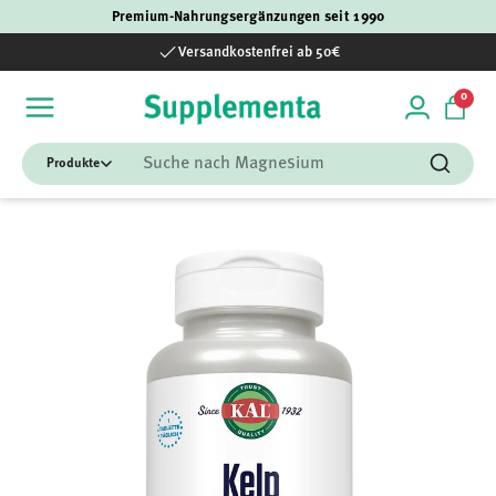
Premium-Nahrungsergänzungen seit 1990
Direkt zum Inhalt
Versandkostenfrei ab 50€
0 Art
0
Einloggen
Einka
Suchen
Suchen