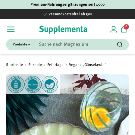
Premium-Nahrungsergänzungen seit 1990
Direkt zum Inhalt
Versandkostenfrei ab 50€
0 Art
0
Einloggen
Einka
Suchen
Suchen
Startseite
Rezepte
Feiertage
Vegane „Gänsekeule“