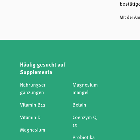
bestätig
Mit der A
Häufig gesucht auf
Supplementa
Nahrungser
Magnesium
gänzungen
mangel
Vitamin B12
Betain
Vitamin D
Coenzym Q
10
Magnesium
Probiotika