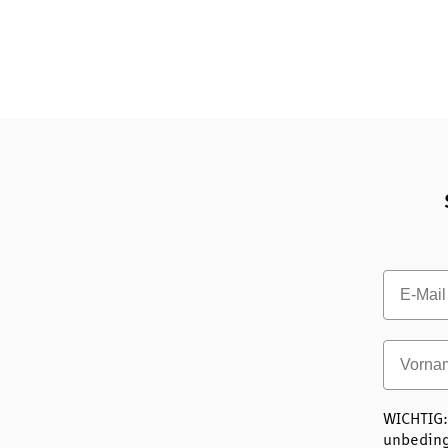
Email
Vornam
WICHTIG:
unbeding