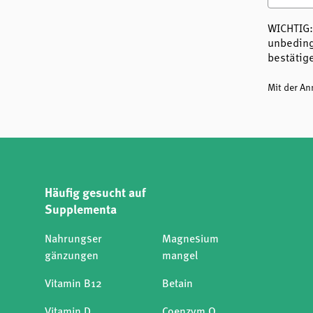
WICHTIG:
unbeding
bestätig
Mit der A
Häufig gesucht auf
Supplementa
Nahrungser
Magnesium
gänzungen
mangel
Vitamin B12
Betain
Vitamin D
Coenzym Q