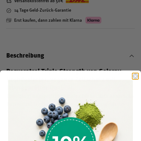
Versandkostenfrei ab 50€
14 Tage Geld-Zurück-Garantie
Erst kaufen, dann zahlen mit Klarna
Beschreibung
Resveratrol Triple Strength von Solaray:
Hochdosierter, veganer Zellschutz mit
laborgeprüfter Qualität
Einleitung: Resveratrol-Komplex für höchste Ansprüche
Resveratrol Triple Strength | vegan | laborgeprüft
von
Solaray
steht für eine innovative Kombination aus
hochdosiertem Resveratrol, gewonnen aus japanischem
Knöterich, ergänzt durch wertvolle Extrakte aus
Mehr anzeigen
Traubenschalen, Traubenkernen und Rotwein. Mit 225 mg