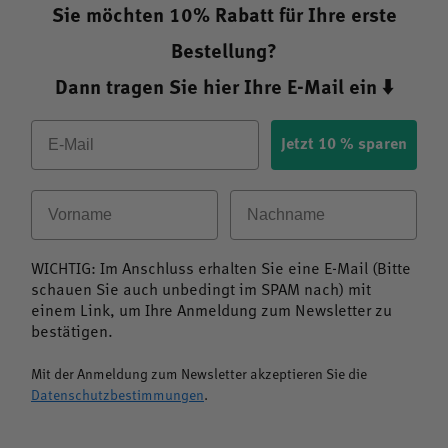
besonders geeignet?
Sie möchten 10% Rabatt für Ihre erste
Das Produkt richtet sich an gesundheitsbewusste
Bestellung?
Menschen, die Wert auf einen umfassenden Zellschutz
legen und ihre Ernährung gezielt mit hochwertigen
Dann tragen Sie hier Ihre E-Mail ein ⬇️
Polyphenolen ergänzen möchten. Besonders geeignet ist
Email
der Resveratrol-Komplex für:
Jetzt 10 % sparen
Personen, die ihre Zellen vor oxidativem Stress
schützen möchten
Vorname
Nachname
Menschen mit erhöhtem Bedarf an Antioxidantien, z.
B. bei hoher Umweltbelastung oder Stress
WICHTIG: Im Anschluss erhalten Sie eine E-Mail (Bitte
Veganer und Vegetarier, die ein rein pflanzliches,
schauen Sie auch unbedingt im SPAM nach) mit
laborgeprüftes Präparat suchen
einem Link, um Ihre Anmeldung zum Newsletter zu
bestätigen.
Alle, die Wert auf geprüfte Qualität und Transparenz
legen
Mit der Anmeldung zum Newsletter akzeptieren Sie die
Datenschutzbestimmungen
.
Die enthaltenen Polyphenole, insbesondere aus
Traubenschalen, Traubenkernen und Rotwein, sind für ihre